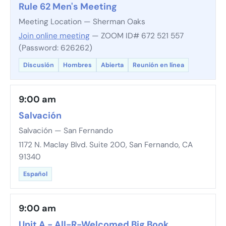
Rule 62 Men's Meeting
Meeting Location — Sherman Oaks
Join online meeting
— ZOOM ID# 672 521 557
(Password: 626262)
Discusión
Hombres
Abierta
Reunión en línea
9:00 am
Salvación
Salvación — San Fernando
1172 N. Maclay Blvd. Suite 200, San Fernando, CA
91340
Español
9:00 am
Unit A - All-R-Welcomed Big Book