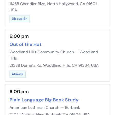
11455 Chandler Blvd, North Hollywood, CA 91601,
USA
Discusión
6:00 pm
Out of the Hat
Woodland Hills Community Church — Woodland
Hills
21338 Dumetz Rd, Woodland Hills, CA 91364, USA
Abierta
6:00 pm
Plain Language Big Book Study
American Lutheran Church — Burbank
747 N Whitnall Hwy, Burbank, CA 91505, USA