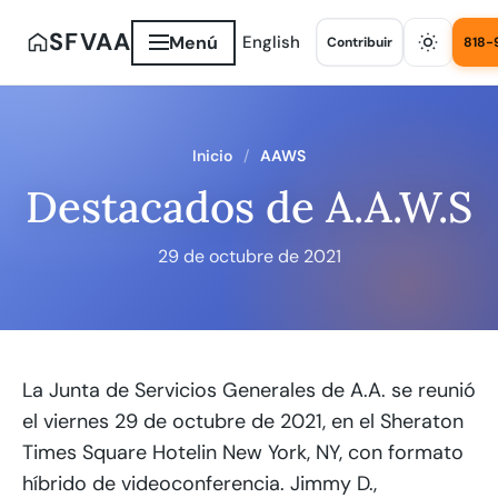
SFVAA
Menú
English
Contribuir
818-
Inicio
AAWS
Destacados de A.A.W.S
29 de octubre de 2021
La Junta de Servicios Generales de A.A. se reunió
el viernes 29 de octubre de 2021, en el Sheraton
Times Square Hotelin New York, NY, con formato
híbrido de videoconferencia. Jimmy D.,